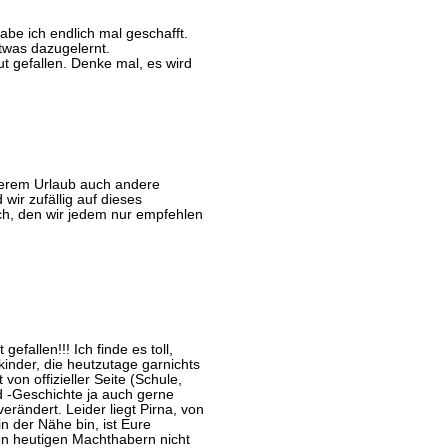
be ich endlich mal geschafft.
twas dazugelernt.
ut gefallen. Denke mal, es wird
serem Urlaub auch andere
wir zufällig auf dieses
h, den wir jedem nur empfehlen
gefallen!!! Ich finde es toll,
inder, die heutzutage garnichts
on offizieller Seite (Schule,
d -Geschichte ja auch gerne
rändert. Leider liegt Pirna, von
in der Nähe bin, ist Eure
en heutigen Machthabern nicht