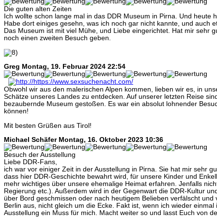
Die guten alten Zeiten
Ich wollte schon lange mal in das DDR Museum in Pirna. Und heute ha
Habe dort einiges gesehn, was ich noch gar nicht kannte, und auch e
Das Museum ist mit viel Mühe, und Liebe eingerichtet. Hat mir sehr g
noch einen zweiten Besuch geben.
Greg
Montag, 19. Februar 2024 22:54
Obwohl wir aus den malerischen Alpen kommen, lieben wir es, in un
Schätze unseres Landes zu entdecken. Auf unserer letzten Reise sind 
bezaubernde Museum gestoßen. Es war ein absolut lohnender Besuc
können!
Mit besten Grüßen aus Tirol!
Michael Schäfer
Montag, 16. Oktober 2023 10:36
Besuch der Ausstellung
Liebe DDR-Fans,
ich war vor einiger Zeit in der Ausstellung in Pirna. Sie hat mir sehr gut 
dass hier DDR-Geschichte bewahrt wird, für unsere Kinder und Enkelk
mehr wichtiges über unsere ehemalige Heimat erfahren. Jenfalls nicht v
Regierung etc.). Außerdem wird in der Gegenwart die DDR-Kultur un
über Bord geschmissen oder nach heutigem Belieben verfälscht und ve
Berlin aus, nicht gleich um die Ecke. Fakt ist, wenn ich wieder einmal 
Ausstellung ein Muss für mich. Macht weiter so und lasst Euch von d