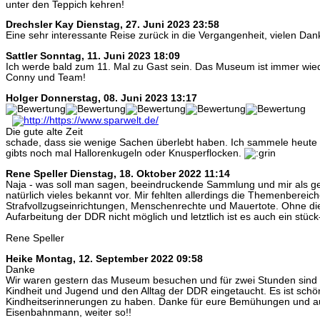
unter den Teppich kehren!
Drechsler Kay
Dienstag, 27. Juni 2023 23:58
Eine sehr interessante Reise zurück in die Vergangenheit, vielen Dan
Sattler
Sonntag, 11. Juni 2023 18:09
Ich werde bald zum 11. Mal zu Gast sein. Das Museum ist immer wie
Conny und Team!
Holger
Donnerstag, 08. Juni 2023 13:17
Die gute alte Zeit
schade, dass sie wenige Sachen überlebt haben. Ich sammele heute 
gibts noch mal Hallorenkugeln oder Knusperflocken.
Rene Speller
Dienstag, 18. Oktober 2022 11:14
Naja - was soll man sagen, beeindruckende Sammlung und mir als 
natürlich vieles bekannt vor. Mir fehlten allerdings die Themenbereic
Strafvollzugseinrichtungen, Menschenrechte und Mauertote. Ohne di
Aufarbeitung der DDR nicht möglich und letztlich ist es auch ein stück
Rene Speller
Heike
Montag, 12. September 2022 09:58
Danke
Wir waren gestern das Museum besuchen und für zwei Stunden sind w
Kindheit und Jugend und den Alltag der DDR eingetaucht. Es ist schö
Kindheitserinnerungen zu haben. Danke für eure Bemühungen und a
Eisenbahnmann, weiter so!!