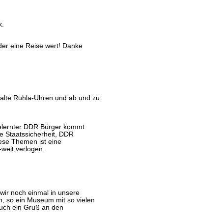
k.
der eine Reise wert! Danke
alte Ruhla-Uhren und ab und zu
gelernter DDR Bürger kommt
he Staatssicherheit, DDR
ese Themen ist eine
-weit verlogen.
ir noch einmal in unsere
n, so ein Museum mit so vielen
uch ein Gruß an den