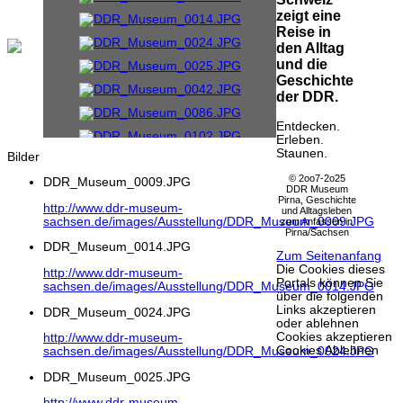
zeigt eine
Reise in
den Alltag
und die
Geschichte
der DDR.
Entdecken.
Erleben.
Staunen.
Bilder
© 2oo7-2o25
DDR_Museum_0009.JPG
DDR Museum
Pirna, Geschichte
http://www.ddr-museum-
und Alltagsleben
sachsen.de/images/Ausstellung/DDR_Museum_0009.JPG
zum Anfassen in
Pirna/Sachsen
DDR_Museum_0014.JPG
Zum Seitenanfang
Die Cookies dieses
http://www.ddr-museum-
Portals können Sie
sachsen.de/images/Ausstellung/DDR_Museum_0014.JPG
über die folgenden
Links akzeptieren
DDR_Museum_0024.JPG
oder ablehnen
Cookies akzeptieren
http://www.ddr-museum-
Cookies Ablehnen
sachsen.de/images/Ausstellung/DDR_Museum_0024.JPG
DDR_Museum_0025.JPG
http://www.ddr-museum-