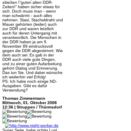
zitierten \"guten alten DDR-
Zeiten\" haben sicher etwas für
sich. Doch muss man - wenn
man schwärmt - auch alles
nehmen. Stasi, Stacheldraht und
Mauer gehörten (leider) auch
zur DDR und waren letztlich
auch für deren Untergang mit
verantwortlich. Die Menschen in
der DDR haben ja am 9.
November 89 eindrucksvoll
gegen die DDR abgestimmt. Wie
dem auch sei: Es gab in der
DDR auch viele gute Dingen,
und zu einer guten Aufarbeitung
gehört Dialog und Erinnerung.
Das tun Sie. Und dabei wünsche
ich weiterhin viel Erfolg!
PS: Ich habe noch einige ND-
Ausgaben. Gibt es dafür
Verwendung?
Thomas Zimmermann
Mittwoch, 01. Oktober 2008
12:36 | Struppen / Thürmsdorf
Super Seite, habe richtig Lust