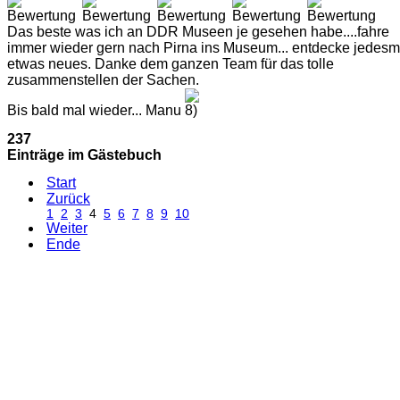
Das beste was ich an DDR Museen je gesehen habe....fahre
immer wieder gern nach Pirna ins Museum... entdecke jedesm
etwas neues. Danke dem ganzen Team für das tolle
zusammenstellen der Sachen.
Bis bald mal wieder... Manu
237
Einträge im Gästebuch
Start
Zurück
1
2
3
4
5
6
7
8
9
10
Weiter
Ende