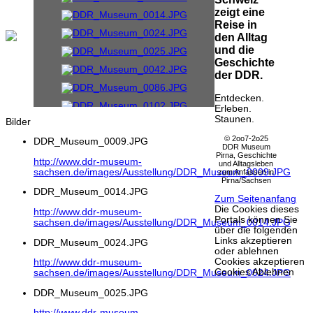
zeigt eine
Reise in
den Alltag
und die
Geschichte
der DDR.
Entdecken.
Erleben.
Staunen.
Bilder
© 2oo7-2o25
DDR_Museum_0009.JPG
DDR Museum
Pirna, Geschichte
http://www.ddr-museum-
und Alltagsleben
sachsen.de/images/Ausstellung/DDR_Museum_0009.JPG
zum Anfassen in
Pirna/Sachsen
DDR_Museum_0014.JPG
Zum Seitenanfang
Die Cookies dieses
http://www.ddr-museum-
Portals können Sie
sachsen.de/images/Ausstellung/DDR_Museum_0014.JPG
über die folgenden
Links akzeptieren
DDR_Museum_0024.JPG
oder ablehnen
Cookies akzeptieren
http://www.ddr-museum-
Cookies Ablehnen
sachsen.de/images/Ausstellung/DDR_Museum_0024.JPG
DDR_Museum_0025.JPG
http://www.ddr-museum-