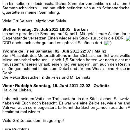
Ich bin selber ein leidenschaftlicher Sammler von antikem und altem
Stammbuchbildern... und natürlich befinden sich auch Schnatterinchen
Quartette in meiner Sammlung.
Viele Grüße aus Leipzig von Sylvia.
Steffen
Freitag, 29. Juli 2011 18:05 | Borken
Ich sehe gerade die Sendung auf Kabel1. Mit gefällt eure Aktion dort
Gegenstände versetzen Einen wieder ein Stück zurück in die DDR.
DDR doch noch sehr gut und es gab viel Schönes dort.
Yvonne de Fries
Samstag, 02. Juli 2011 22:37 | Mainz
Zum Abschluß des Motoradtreffens in der sächsischen Schweiz wollte
Museum vorbei schauen... nach 1,5 Stunden hatten wir noch nicht ma
"mussten" unseren Urlaub einen Tag verlängern, um auch den Rest n
schön gemacht mit Liebe zum Detail und für uns Wessis eine Reise in 
Dank...
Die Rekordbesucher Y. de Fries und M. Lehmitz
Victor Rudolph
Sonntag, 19. Juni 2011 22:02 | Zwönitz
Hallo ihr Lieben,
habe mit meinem Vati eine Trabiausfahrt in der Sächsischen Schwei
haben wir Euch noch besucht. Es war wie eine Zeitreise, wie eine an
Vati war auch sehr begeistert. Er kennt die Sachen ja noch aus dem 
bestimmt mal wieder!
Viele Grüße aus dem Erzgebirge!
Eure Rudolphs