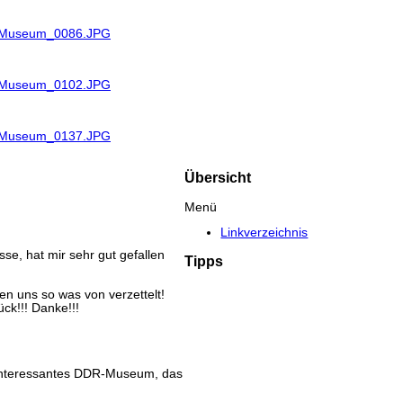
R_Museum_0086.JPG
R_Museum_0102.JPG
R_Museum_0137.JPG
Übersicht
Menü
Linkverzeichnis
se, hat mir sehr gut gefallen
Tipps
n uns so was von verzettelt!
ck!!! Danke!!!
r interessantes DDR-Museum, das