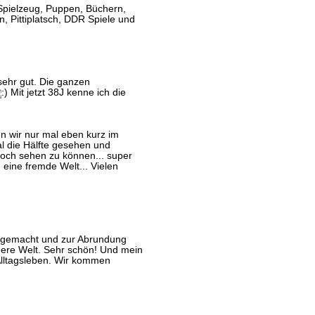
 Spielzeug, Puppen, Büchern,
, Pittiplatsch, DDR Spiele und
 sehr gut. Die ganzen
Mit jetzt 38J kenne ich die
n wir nur mal eben kurz im
l die Hälfte gesehen und
och sehen zu können... super
eine fremde Welt... Vielen
z gemacht und zur Abrundung
dere Welt. Sehr schön! Und mein
Alltagsleben. Wir kommen