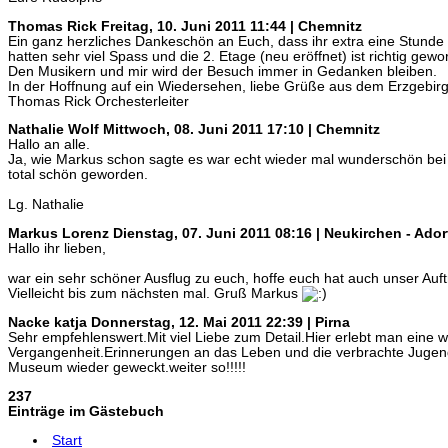
Thomas Rick
Freitag, 10. Juni 2011 11:44 | Chemnitz
Ein ganz herzliches Dankeschön an Euch, dass ihr extra eine Stunde e
hatten sehr viel Spass und die 2. Etage (neu eröffnet) ist richtig geword
Den Musikern und mir wird der Besuch immer in Gedanken bleiben.
In der Hoffnung auf ein Wiedersehen, liebe Grüße aus dem Erzgebirg
Thomas Rick Orchesterleiter
Nathalie Wolf
Mittwoch, 08. Juni 2011 17:10 | Chemnitz
Hallo an alle.
Ja, wie Markus schon sagte es war echt wieder mal wunderschön bei 
total schön geworden.
Lg. Nathalie
Markus Lorenz
Dienstag, 07. Juni 2011 08:16 | Neukirchen - Ador
Hallo ihr lieben,
war ein sehr schöner Ausflug zu euch, hoffe euch hat auch unser Auftri
Vielleicht bis zum nächsten mal. Gruß Markus
Nacke katja
Donnerstag, 12. Mai 2011 22:39 | Pirna
Sehr empfehlenswert.Mit viel Liebe zum Detail.Hier erlebt man eine w
Vergangenheit.Erinnerungen an das Leben und die verbrachte Jugen
Museum wieder geweckt.weiter so!!!!!
237
Einträge im Gästebuch
Start