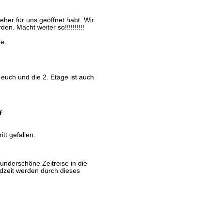
her für uns geöffnet habt. Wir
en. Macht weiter so!!!!!!!!!!
e.
euch und die 2. Etage ist auch
f
tt gefallen.
underschöne Zeitreise in die
dzeit werden durch dieses