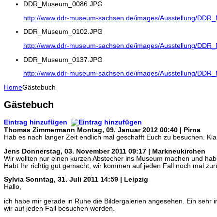
DDR_Museum_0086.JPG
http://www.ddr-museum-sachsen.de/images/Ausstellung/DD
DDR_Museum_0102.JPG
http://www.ddr-museum-sachsen.de/images/Ausstellung/DD
DDR_Museum_0137.JPG
http://www.ddr-museum-sachsen.de/images/Ausstellung/DD
Home
Gästebuch
Gästebuch
Eintrag hinzufügen
Thomas Zimmermann
Montag, 09. Januar 2012 00:40 | Pirna
Hab es nach langer Zeit endlich mal geschafft Euch zu besuchen. Klas
Jens
Donnerstag, 03. November 2011 09:17 | Markneukirchen
Wir wollten nur einen kurzen Abstecher ins Museum machen und habe
Habt Ihr richtig gut gemacht, wir kommen auf jeden Fall noch mal zurü
Sylvia
Sonntag, 31. Juli 2011 14:59 | Leipzig
Hallo,
ich habe mir gerade in Ruhe die Bildergalerien angesehen. Ein seh
wir auf jeden Fall besuchen werden.