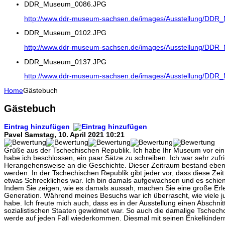
DDR_Museum_0086.JPG
http://www.ddr-museum-sachsen.de/images/Ausstellung/DD
DDR_Museum_0102.JPG
http://www.ddr-museum-sachsen.de/images/Ausstellung/DD
DDR_Museum_0137.JPG
http://www.ddr-museum-sachsen.de/images/Ausstellung/DD
Home
Gästebuch
Gästebuch
Eintrag hinzufügen
Pavel
Samstag, 10. April 2021 10:21
Grüße aus der Tschechischen Republik. Ich habe Ihr Museum vor ein p
habe ich beschlossen, ein paar Sätze zu schreiben. Ich war sehr zufri
Herangehensweise an die Geschichte. Dieser Zeitraum bestand ebenfa
werden. In der Tschechischen Republik gibt jeder vor, dass diese Zeit 
etwas Schreckliches war. Ich bin damals aufgewachsen und es schien 
Indem Sie zeigen, wie es damals aussah, machen Sie eine große Erle
Generation. Während meines Besuchs war ich überrascht, wie viele ju
habe. Ich freute mich auch, dass es in der Ausstellung einen Abschni
sozialistischen Staaten gewidmet war. So auch die damalige Tschech
werde auf jeden Fall wiederkommen. Diesmal mit seinen Enkelkinder