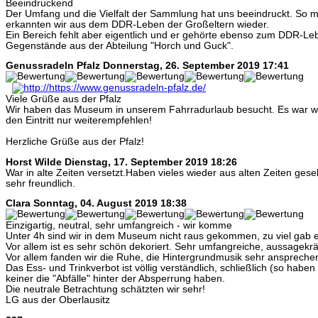
Beeindruckend
Der Umfang und die Vielfalt der Sammlung hat uns beeindruckt. So 
erkannten wir aus dem DDR-Leben der Großeltern wieder.
Ein Bereich fehlt aber eigentlich und er gehörte ebenso zum DDR-Le
Gegenstände aus der Abteilung "Horch und Guck".
Genussradeln Pfalz
Donnerstag, 26. September 2019 17:41
Viele Grüße aus der Pfalz
Wir haben das Museum in unserem Fahrradurlaub besucht. Es war wirk
den Eintritt nur weiterempfehlen!
Herzliche Grüße aus der Pfalz!
Horst Wilde
Dienstag, 17. September 2019 18:26
War in alte Zeiten versetzt.Haben vieles wieder aus alten Zeiten ge
sehr freundlich.
Clara
Sonntag, 04. August 2019 18:38
Einzigartig, neutral, sehr umfangreich - wir komme
Unter 4h sind wir in dem Museum nicht raus gekommen, zu viel gab 
Vor allem ist es sehr schön dekoriert. Sehr umfangreiche, aussagekrä
Vor allem fanden wir die Ruhe, die Hintergrundmusik sehr anspreche
Das Ess- und Trinkverbot ist völlig verständlich, schließlich (so haben 
keiner die "Abfälle" hinter der Absperrung haben.
Die neutrale Betrachtung schätzten wir sehr!
LG aus der Oberlausitz