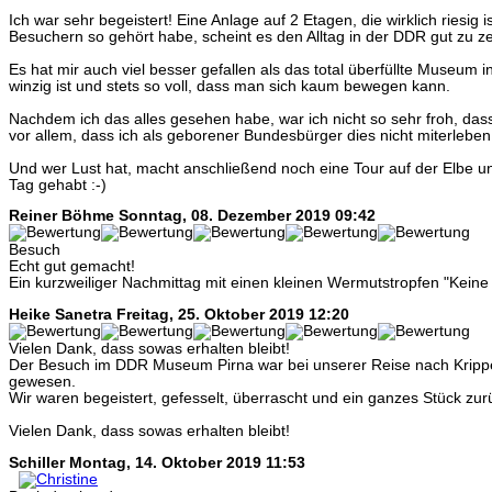
Ich war sehr begeistert! Eine Anlage auf 2 Etagen, die wirklich riesig 
Besuchern so gehört habe, scheint es den Alltag in der DDR gut zu z
Es hat mir auch viel besser gefallen als das total überfüllte Museum i
winzig ist und stets so voll, dass man sich kaum bewegen kann.
Nachdem ich das alles gesehen habe, war ich nicht so sehr froh, dass
vor allem, dass ich als geborener Bundesbürger dies nicht miterlebe
Und wer Lust hat, macht anschließend noch eine Tour auf der Elbe un
Tag gehabt :-)
Reiner Böhme
Sonntag, 08. Dezember 2019 09:42
Besuch
Echt gut gemacht!
Ein kurzweiliger Nachmittag mit einen kleinen Wermutstropfen "Keine
Heike Sanetra
Freitag, 25. Oktober 2019 12:20
Vielen Dank, dass sowas erhalten bleibt!
Der Besuch im DDR Museum Pirna war bei unserer Reise nach Krippe
gewesen.
Wir waren begeistert, gefesselt, überrascht und ein ganzes Stück zurüc
Vielen Dank, dass sowas erhalten bleibt!
Schiller
Montag, 14. Oktober 2019 11:53