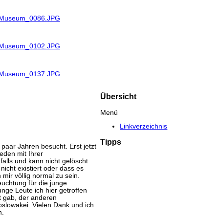
R_Museum_0086.JPG
R_Museum_0102.JPG
R_Museum_0137.JPG
Übersicht
Menü
Linkverzeichnis
Tipps
aar Jahren besucht. Erst jetzt
eden mit Ihrer
lls und kann nicht gelöscht
nicht existiert oder dass es
mir völlig normal zu sein.
uchtung für die junge
nge Leute ich hier getroffen
tt gab, der anderen
oslowakei. Vielen Dank und ich
n.