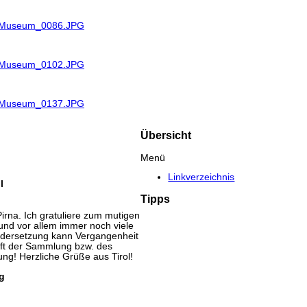
R_Museum_0086.JPG
R_Museum_0102.JPG
R_Museum_0137.JPG
Übersicht
Menü
Linkverzeichnis
l
Tipps
rna. Ich gratuliere zum mutigen
und vor allem immer noch viele
andersetzung kann Vergangenheit
nft der Sammlung bzw. des
ng! Herzliche Grüße aus Tirol!
g