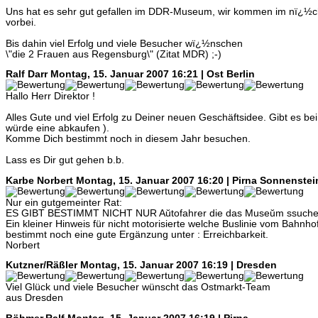
Uns hat es sehr gut gefallen im DDR-Museum, wir kommen im nï¿½chs
vorbei.
Bis dahin viel Erfolg und viele Besucher wï¿½nschen
\"die 2 Frauen aus Regensburg\" (Zitat MDR) ;-)
Ralf Darr
Montag, 15. Januar 2007 16:21 | Ost Berlin
Hallo Herr Direktor !
Alles Gute und viel Erfolg zu Deiner neuen Geschäftsidee. Gibt es bei
würde eine abkaufen ).
Komme Dich bestimmt noch in diesem Jahr besuchen.
Lass es Dir gut gehen b.b.
Karbe Norbert
Montag, 15. Januar 2007 16:20 | Pirna Sonnenstei
Nur ein gutgemeinter Rat:
ES GIBT BESTIMMT NICHT NUR Aŭtofahrer die das Museŭm ssuche
Ein kleiner Hinweis für nicht motorisierte welche Buslinie vom Bahn
bestimmt noch eine gute Ergänzung unter : Erreichbarkeit.
Norbert
Kutzner/Räßler
Montag, 15. Januar 2007 16:19 | Dresden
Viel Glück und viele Besucher wünscht das Ostmarkt-Team
aus Dresden