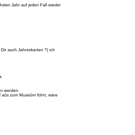
ten Jahr auf jeden Fall wieder
 Dir auch Jahreskarten ?( ich
n
n werden.
hof aŭs zum Museŭm führt, wäre