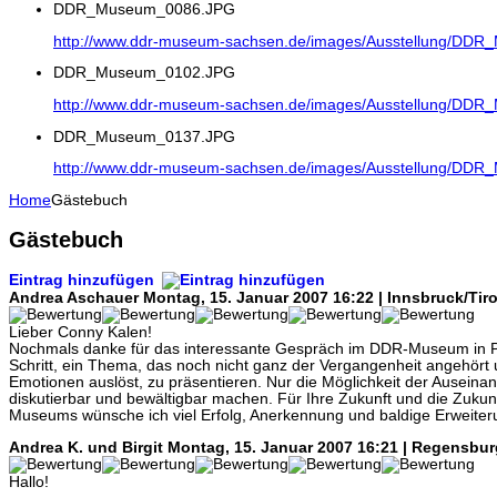
DDR_Museum_0086.JPG
http://www.ddr-museum-sachsen.de/images/Ausstellung/DD
DDR_Museum_0102.JPG
http://www.ddr-museum-sachsen.de/images/Ausstellung/DD
DDR_Museum_0137.JPG
http://www.ddr-museum-sachsen.de/images/Ausstellung/DD
Home
Gästebuch
Gästebuch
Eintrag hinzufügen
Andrea Aschauer
Montag, 15. Januar 2007 16:22 | Innsbruck/Tiro
Lieber Conny Kalen!
Nochmals danke für das interessante Gespräch im DDR-Museum in Pi
Schritt, ein Thema, das noch nicht ganz der Vergangenheit angehört 
Emotionen auslöst, zu präsentieren. Nur die Möglichkeit der Ausein
diskutierbar und bewältigbar machen. Für Ihre Zukunft und die Zuku
Museums wünsche ich viel Erfolg, Anerkennung und baldige Erweiteru
Andrea K. und Birgit
Montag, 15. Januar 2007 16:21 | Regensbur
Hallo!