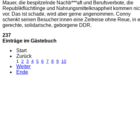
Mauer, die bespitzelnde Nachb***aft und Berufsverbote, die
Republikflüchtlinge und Nahrungsmittelknappheit kommen nic
vor. Das ist schade, wird aber gerne angenommen. Conny
schenkt seinen Besucher:innen eine Zeitreise ohne Reue, in 
gerechte, solidarische, geborgene DDR.
237
Einträge im Gästebuch
Start
Zurück
1
2
3
4
5
6
7
8
9
10
Weiter
Ende