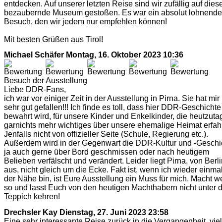
entdecken. Auf unserer letzten Reise sind wir zufällig auf dies
bezaubernde Museum gestoßen. Es war ein absolut lohnende
Besuch, den wir jedem nur empfehlen können!
Mit besten Grüßen aus Tirol!
Michael Schäfer
Montag, 16. Oktober 2023 10:36
Besuch der Ausstellung
Liebe DDR-Fans,
ich war vor einiger Zeit in der Ausstellung in Pirna. Sie hat mir
sehr gut gefallen!!! Ich finde es toll, dass hier DDR-Geschichte
bewahrt wird, für unsere Kinder und Enkelkinder, die heutzuta
garnichts mehr wichtiges über unsere ehemalige Heimat erfah
Jenfalls nicht von offizieller Seite (Schule, Regierung etc.).
Außerdem wird in der Gegenwart die DDR-Kultur und -Geschi
ja auch gerne über Bord geschmissen oder nach heutigem
Belieben verfälscht und verändert. Leider liegt Pirna, von Berl
aus, nicht gleich um die Ecke. Fakt ist, wenn ich wieder einmal
der Nähe bin, ist Eure Ausstellung ein Muss für mich. Macht we
so und lasst Euch von den heutigen Machthabern nicht unter 
Teppich kehren!
Drechsler Kay
Dienstag, 27. Juni 2023 23:58
Eine sehr interessante Reise zurück in die Vergangenheit, vie