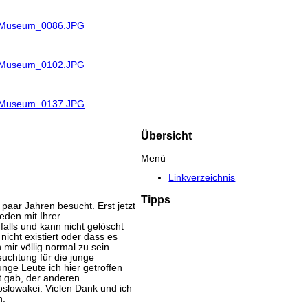
R_Museum_0086.JPG
R_Museum_0102.JPG
R_Museum_0137.JPG
Übersicht
Menü
Linkverzeichnis
Tipps
aar Jahren besucht. Erst jetzt
eden mit Ihrer
lls und kann nicht gelöscht
nicht existiert oder dass es
mir völlig normal zu sein.
uchtung für die junge
nge Leute ich hier getroffen
tt gab, der anderen
oslowakei. Vielen Dank und ich
n.