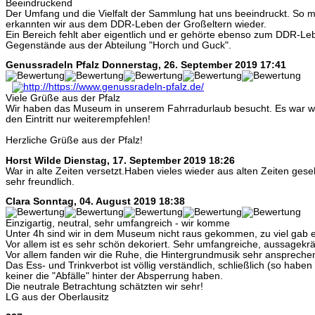
Beeindruckend
Der Umfang und die Vielfalt der Sammlung hat uns beeindruckt. So 
erkannten wir aus dem DDR-Leben der Großeltern wieder.
Ein Bereich fehlt aber eigentlich und er gehörte ebenso zum DDR-Le
Gegenstände aus der Abteilung "Horch und Guck".
Genussradeln Pfalz
Donnerstag, 26. September 2019 17:41
Viele Grüße aus der Pfalz
Wir haben das Museum in unserem Fahrradurlaub besucht. Es war wirk
den Eintritt nur weiterempfehlen!
Herzliche Grüße aus der Pfalz!
Horst Wilde
Dienstag, 17. September 2019 18:26
War in alte Zeiten versetzt.Haben vieles wieder aus alten Zeiten ge
sehr freundlich.
Clara
Sonntag, 04. August 2019 18:38
Einzigartig, neutral, sehr umfangreich - wir komme
Unter 4h sind wir in dem Museum nicht raus gekommen, zu viel gab 
Vor allem ist es sehr schön dekoriert. Sehr umfangreiche, aussagekrä
Vor allem fanden wir die Ruhe, die Hintergrundmusik sehr anspreche
Das Ess- und Trinkverbot ist völlig verständlich, schließlich (so haben 
keiner die "Abfälle" hinter der Absperrung haben.
Die neutrale Betrachtung schätzten wir sehr!
LG aus der Oberlausitz