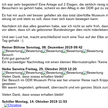
Ich war sehr begeistert! Eine Anlage auf 2 Etagen, die wirklich riesig 
Besuchern so gehört habe, scheint es den Alltag in der DDR gut zu z
Es hat mir auch viel besser gefallen als das total überfüllte Museum i
winzig ist und stets so voll, dass man sich kaum bewegen kann.
Nachdem ich das alles gesehen habe, war ich nicht so sehr froh, dass
vor allem, dass ich als geborener Bundesbürger dies nicht miterlebe
Und wer Lust hat, macht anschließend noch eine Tour auf der Elbe un
Tag gehabt :-)
Reiner Böhme
Sonntag, 08. Dezember 2019 09:42
Besuch
Echt gut gemacht!
Ein kurzweiliger Nachmittag mit einen kleinen Wermutstropfen "Keine
Heike Sanetra
Freitag, 25. Oktober 2019 12:20
Vielen Dank, dass sowas erhalten bleibt!
Der Besuch im DDR Museum Pirna war bei unserer Reise nach Krippe
gewesen.
Wir waren begeistert, gefesselt, überrascht und ein ganzes Stück zurüc
Vielen Dank, dass sowas erhalten bleibt!
Schiller
Montag, 14. Oktober 2019 11:53