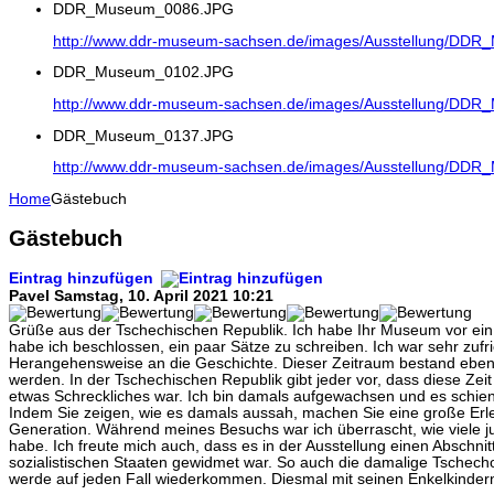
DDR_Museum_0086.JPG
http://www.ddr-museum-sachsen.de/images/Ausstellung/DD
DDR_Museum_0102.JPG
http://www.ddr-museum-sachsen.de/images/Ausstellung/DD
DDR_Museum_0137.JPG
http://www.ddr-museum-sachsen.de/images/Ausstellung/DD
Home
Gästebuch
Gästebuch
Eintrag hinzufügen
Pavel
Samstag, 10. April 2021 10:21
Grüße aus der Tschechischen Republik. Ich habe Ihr Museum vor ein p
habe ich beschlossen, ein paar Sätze zu schreiben. Ich war sehr zufri
Herangehensweise an die Geschichte. Dieser Zeitraum bestand ebenfa
werden. In der Tschechischen Republik gibt jeder vor, dass diese Zeit 
etwas Schreckliches war. Ich bin damals aufgewachsen und es schien 
Indem Sie zeigen, wie es damals aussah, machen Sie eine große Erle
Generation. Während meines Besuchs war ich überrascht, wie viele ju
habe. Ich freute mich auch, dass es in der Ausstellung einen Abschni
sozialistischen Staaten gewidmet war. So auch die damalige Tschech
werde auf jeden Fall wiederkommen. Diesmal mit seinen Enkelkinder