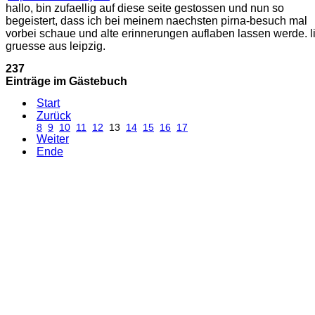
hallo, bin zufaellig auf diese seite gestossen und nun so
begeistert, dass ich bei meinem naechsten pirna-besuch mal
vorbei schaue und alte erinnerungen auflaben lassen werde. l
gruesse aus leipzig.
237
Einträge im Gästebuch
Start
Zurück
8
9
10
11
12
13
14
15
16
17
Weiter
Ende