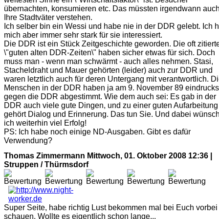
übernachten, konsumieren etc. Das müssten irgendwann auc
Ihre Stadtväter verstehen.
Ich selber bin ein Wessi und habe nie in der DDR gelebt. Ich 
mich aber immer sehr stark für sie interessiert.
Die DDR ist ein Stück Zeitgeschichte geworden. Die oft zitiert
\"guten alten DDR-Zeiten\" haben sicher etwas für sich. Doch
muss man - wenn man schwärmt - auch alles nehmen. Stasi,
Stacheldraht und Mauer gehörten (leider) auch zur DDR und
waren letztlich auch für deren Untergang mit verantwortlich. D
Menschen in der DDR haben ja am 9. November 89 eindrucks
gegen die DDR abgestimmt. Wie dem auch sei: Es gab in der
DDR auch viele gute Dingen, und zu einer guten Aufarbeitung
gehört Dialog und Erinnerung. Das tun Sie. Und dabei wünsc
ich weiterhin viel Erfolg!
PS: Ich habe noch einige ND-Ausgaben. Gibt es dafür
Verwendung?
Thomas Zimmermann
Mittwoch, 01. Oktober 2008 12:36 |
Struppen / Thürmsdorf
Super Seite, habe richtig Lust bekommen mal bei Euch vorbei
schauen. Wollte es eigentlich schon lange...