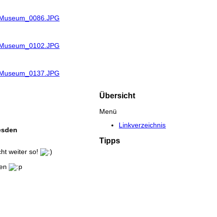
R_Museum_0086.JPG
R_Museum_0102.JPG
R_Museum_0137.JPG
Übersicht
Menü
Linkverzeichnis
resden
Tipps
ht weiter so!
nen