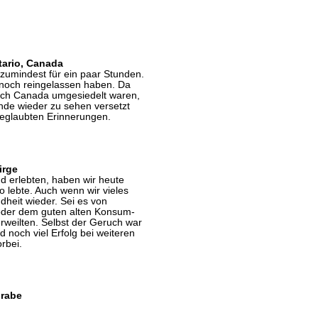
tario, Canada
 zumindest für ein paar Stunden.
h noch reingelassen haben. Da
ach Canada umgesiedelt waren,
nde wieder zu sehen versetzt
geglaubten Erinnerungen.
irge
nd erlebten, haben wir heute
 lebte. Auch wenn wir vieles
heit wieder. Sei es von
oder dem guten alten Konsum-
rweilten. Selbst der Geruch war
d noch viel Erfolg bei weiteren
rbei.
grabe