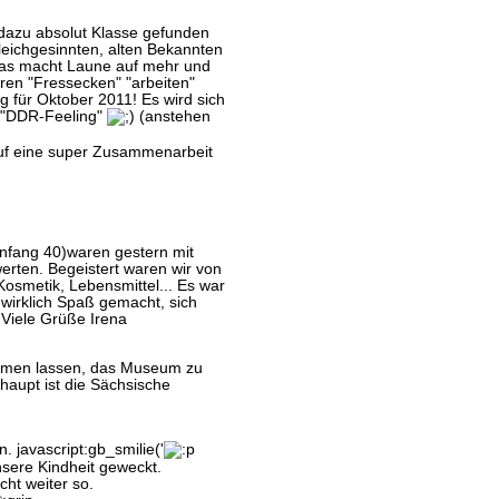
 dazu absolut Klasse gefunden
leichgesinnten, alten Bekannten
Das macht Laune auf mehr und
eren "Fressecken" "arbeiten"
 für Oktober 2011! Es wird sich
s "DDR-Feeling"
(anstehen
 auf eine super Zusammenarbeit
Anfang 40)waren gestern mit
rten. Begeistert waren wir von
Kosmetik, Lebensmittel... Es war
wirklich Spaß gemacht, sich
 Viele Grüße Irena
ehmen lassen, das Museum zu
haupt ist die Sächsische
. javascript:gb_smilie('
sere Kindheit geweckt.
ht weiter so.