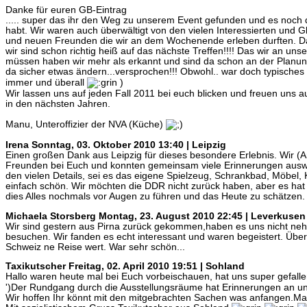
Danke für euren GB-Eintrag
..... super das ihr den Weg zu unserem Event gefunden und es noch
habt. Wir waren auch überwältigt von den vielen Interessierten und G
und neuen Freunden die wir an dem Wochenende erleben durften. 
wir sind schon richtig heiß auf das nächste Treffen!!!! Das wir an uns
müssen haben wir mehr als erkannt und sind da schon an der Planung
da sicher etwas ändern...versprochen!!! Obwohl.. war doch typische
immer und überall
)
Wir lassen uns auf jeden Fall 2011 bei euch blicken und freuen uns
in den nächsten Jahren.
Manu, Unteroffizier der NVA (Küche)
Irena
Sonntag, 03. Oktober 2010 13:40 | Leipzig
Einen großen Dank aus Leipzig für dieses besondere Erlebnis. Wir (
Freunden bei Euch und konnten gemeinsam viele Erinnerungen auswe
den vielen Details, sei es das eigene Spielzeug, Schrankbad, Möbel, 
einfach schön. Wir möchten die DDR nicht zurück haben, aber es hat 
dies Alles nochmals vor Augen zu führen und das Heute zu schätzen.
Michaela Storsberg
Montag, 23. August 2010 22:45 | Leverkusen
Wir sind gestern aus Pirna zurück gekommen,haben es uns nicht n
besuchen. Wir fanden es echt interessant und waren begeistert. Über
Schweiz ne Reise wert. War sehr schön...
Taxikutscher
Freitag, 02. April 2010 19:51 | Sohland
Hallo waren heute mal bei Euch vorbeischauen, hat uns super gefallen
')Der Rundgang durch die Ausstellungsräume hat Erinnerungen an un
Wir hoffen Ihr könnt mit den mitgebrachten Sachen was anfangen.Mac