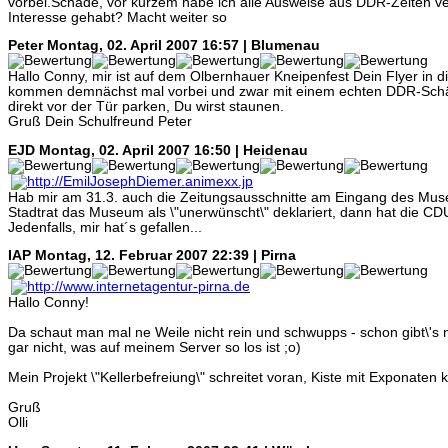
vorbei.Schade, vor kurzem habe ich alle Ausweise aus DDR-Zeiten verni
Interesse gehabt? Macht weiter so
Peter
Montag, 02. April 2007 16:57 | Blumenau
Hallo Conny, mir ist auf dem Olbernhauer Kneipenfest Dein Flyer in
kommen demnächst mal vorbei und zwar mit einem echten DDR-Schä
direkt vor der Tür parken, Du wirst staunen.
Gruß Dein Schulfreund Peter
EJD
Montag, 02. April 2007 16:50 | Heidenau
Hab mir am 31.3. auch die Zeitungsausschnitte am Eingang des M
Stadtrat das Museum als \"unerwünscht\" deklariert, dann hat die C
Jedenfalls, mir hat´s gefallen...
IAP
Montag, 12. Februar 2007 22:39 | Pirna
Hallo Conny!
Da schaut man mal ne Weile nicht rein und schwupps - schon gibt\'s 
gar nicht, was auf meinem Server so los ist ;o)
Mein Projekt \"Kellerbefreiung\" schreitet voran, Kiste mit Exponaten
Gruß
Olli