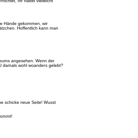
chtet, Ihr hättet vielleicht
 die Hände gekommen, wir
tzchen. Hoffentlich kann man
useums angesehen. Wenn der
DU damals wohl woanders gelebt?
ne schicke neue Seite! Wusst
 kommt!