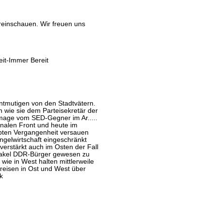
reinschauen. Wir freuen uns
eit-Immer Bereit
ntmutigen von den Stadtvätern.
 wie sie dem Parteisekretär der
mage vom SED-Gegner im Ar.....
onalen Front und heute im
iebten Vergangenheit versauen
angelwirtschaft eingeschränkt
verstärkt auch im Osten der Fall
 Makel DDR-Bürger gewesen zu
wie in West halten mittlerweile
treisen in Ost und West über
k