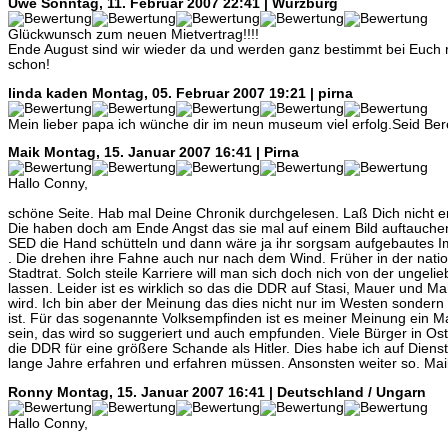
Uwe
Sonntag, 11. Februar 2007 22:41 | Würzburg
Glückwunsch zum neuen Mietvertrag!!!!
Ende August sind wir wieder da und werden ganz bestimmt bei Euch 
schon!
linda kaden
Montag, 05. Februar 2007 19:21 | pirna
Mein lieber papa ich wünche dir im neun museum viel erfolg.Seid Ber
Maik
Montag, 15. Januar 2007 16:41 | Pirna
Hallo Conny,
schöne Seite. Hab mal Deine Chronik durchgelesen. Laß Dich nicht e
Die haben doch am Ende Angst das sie mal auf einem Bild auftauchen
SED die Hand schütteln und dann wäre ja ihr sorgsam aufgebautes I
. Die drehen ihre Fahne auch nur nach dem Wind. Früher in der nati
Stadtrat. Solch steile Karriere will man sich doch nich von der ungel
lassen. Leider ist es wirklich so das die DDR auf Stasi, Mauer und M
wird. Ich bin aber der Meinung das dies nicht nur im Westen sondern 
ist. Für das sogenannte Volksempfinden ist es meiner Meinung ein
sein, das wird so suggeriert und auch empfunden. Viele Bürger in Ost 
die DDR für eine größere Schande als Hitler. Dies habe ich auf Diens
lange Jahre erfahren und erfahren müssen. Ansonsten weiter so. Mai
Ronny
Montag, 15. Januar 2007 16:41 | Deutschland / Ungarn
Hallo Conny,