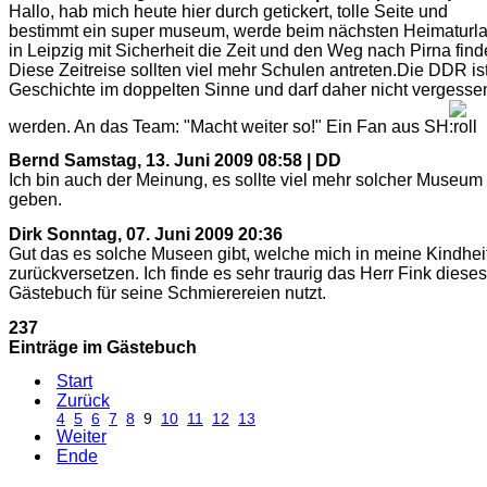
Hallo, hab mich heute hier durch getickert, tolle Seite und
bestimmt ein super museum, werde beim nächsten Heimaturl
in Leipzig mit Sicherheit die Zeit und den Weg nach Pirna find
Diese Zeitreise sollten viel mehr Schulen antreten.Die DDR is
Geschichte im doppelten Sinne und darf daher nicht vergesse
werden. An das Team: "Macht weiter so!" Ein Fan aus SH
Bernd
Samstag, 13. Juni 2009 08:58 | DD
Ich bin auch der Meinung, es sollte viel mehr solcher Museum
geben.
Dirk
Sonntag, 07. Juni 2009 20:36
Gut das es solche Museen gibt, welche mich in meine Kindhei
zurückversetzen. Ich finde es sehr traurig das Herr Fink dieses
Gästebuch für seine Schmierereien nutzt.
237
Einträge im Gästebuch
Start
Zurück
4
5
6
7
8
9
10
11
12
13
Weiter
Ende