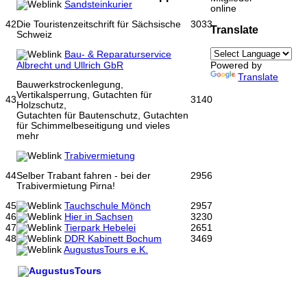
Sandsteinkurier
online
42
3033
Die Touristenzeitschrift für Sächsische
Translate
Schweiz
Bau- & Reparaturservice
Albrecht und Ullrich GbR
Powered by
Translate
Bauwerkstrockenlegung,
Vertikalsperrung, Gutachten für
43
3140
Holzschutz,
Gutachten für Bautenschutz, Gutachten
für Schimmelbeseitigung und vieles
mehr
Trabivermietung
44
2956
Selber Trabant fahren - bei der
Trabivermietung Pirna!
45
Tauchschule Mönch
2957
46
Hier in Sachsen
3230
47
Tierpark Hebelei
2651
48
DDR Kabinett Bochum
3469
AugustusTours e.K.