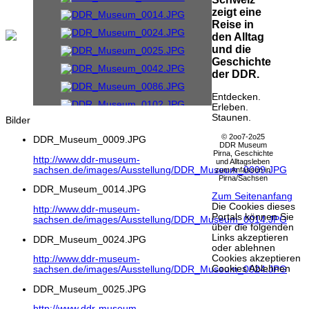
zeigt eine
Reise in
den Alltag
und die
Geschichte
der DDR.
Entdecken.
Erleben.
Staunen.
Bilder
© 2oo7-2o25
DDR_Museum_0009.JPG
DDR Museum
Pirna, Geschichte
http://www.ddr-museum-
und Alltagsleben
sachsen.de/images/Ausstellung/DDR_Museum_0009.JPG
zum Anfassen in
Pirna/Sachsen
DDR_Museum_0014.JPG
Zum Seitenanfang
Die Cookies dieses
http://www.ddr-museum-
Portals können Sie
sachsen.de/images/Ausstellung/DDR_Museum_0014.JPG
über die folgenden
Links akzeptieren
DDR_Museum_0024.JPG
oder ablehnen
Cookies akzeptieren
http://www.ddr-museum-
Cookies Ablehnen
sachsen.de/images/Ausstellung/DDR_Museum_0024.JPG
DDR_Museum_0025.JPG
http://www.ddr-museum-