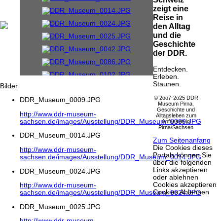
zeigt eine
Reise in
den Alltag
und die
Geschichte
der DDR.
Entdecken.
Erleben.
Staunen.
Bilder
© 2oo7-2o25 DDR
DDR_Museum_0009.JPG
Museum Pirna,
Geschichte und
http://www.ddr-museum-
Alltagsleben zum
sachsen.de/images/Ausstellung/DDR_Museum_0009.JPG
Anfassen in
Pirna/Sachsen
DDR_Museum_0014.JPG
Zum Seitenanfang
Die Cookies dieses
http://www.ddr-museum-
Portals können Sie
sachsen.de/images/Ausstellung/DDR_Museum_0014.JPG
über die folgenden
Links akzeptieren
DDR_Museum_0024.JPG
oder ablehnen
Cookies akzeptieren
http://www.ddr-museum-
Cookies Ablehnen
sachsen.de/images/Ausstellung/DDR_Museum_0024.JPG
DDR_Museum_0025.JPG
http://www.ddr-museum-