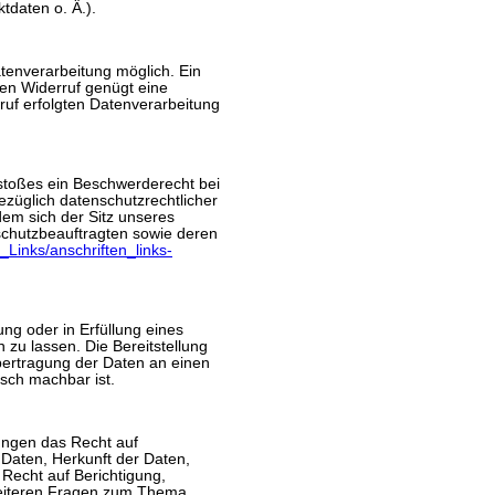
daten o. Ä.).
atenverarbeitung möglich. Ein
 den Widerruf genügt eine
ruf erfolgten Datenverarbeitung
rstoßes ein Beschwerderecht bei
züglich datenschutzrechtlicher
em sich der Sitz unseres
nschutzbeauftragten sowie deren
_Links/anschriften_links-
ung oder in Erfüllung eines
 zu lassen. Die Bereitstellung
bertragung der Daten an einen
isch machbar ist.
ungen das Recht auf
Daten, Herkunft der Daten,
Recht auf Berichtigung,
weiteren Fragen zum Thema