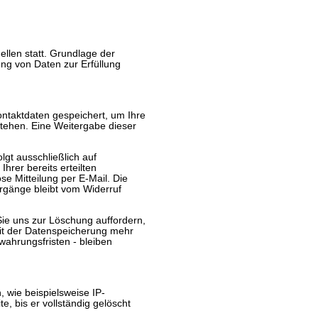
llen statt. Grundlage der
tung von Daten zur Erfüllung
ontaktdaten gespeichert, um Ihre
tehen. Eine Weitergabe dieser
lgt ausschließlich auf
Ihrer bereits erteilten
ose Mitteilung per E-Mail. Die
rgänge bleibt vom Widerruf
Sie uns zur Löschung auffordern,
eit der Datenspeicherung mehr
ahrungsfristen - bleiben
 wie beispielsweise IP-
e, bis er vollständig gelöscht