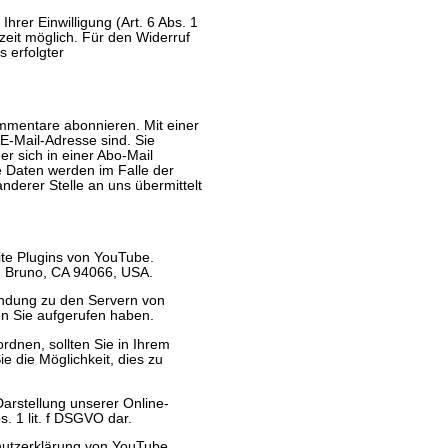
rer Einwilligung (Art. 6 Abs. 1
erzeit möglich. Für den Widerruf
s erfolgter
mmentare abonnieren. Mit einer
E-Mail-Adresse sind. Sie
r sich in einer Abo-Mail
e Daten werden im Falle der
derer Stelle an uns übermittelt
ite Plugins von YouTube.
an Bruno, CA 94066, USA.
bindung zu den Servern von
en Sie aufgerufen haben.
rdnen, sollten Sie in Ihrem
 die Möglichkeit, dies zu
arstellung unserer Online-
s. 1 lit. f DSGVO dar.
hutzerklärung von YouTube