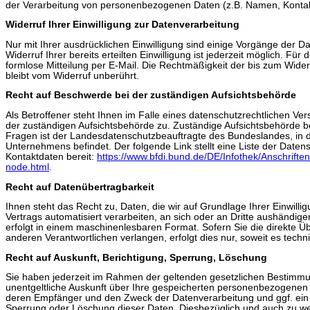
der Verarbeitung von personenbezogenen Daten (z.B. Namen, Kontakt
Widerruf Ihrer Einwilligung zur Datenverarbeitung
Nur mit Ihrer ausdrücklichen Einwilligung sind einige Vorgänge der D
Widerruf Ihrer bereits erteilten Einwilligung ist jederzeit möglich. Für
formlose Mitteilung per E-Mail. Die Rechtmäßigkeit der bis zum Wider
bleibt vom Widerruf unberührt.
Recht auf Beschwerde bei der zuständigen Aufsichtsbehörde
Als Betroffener steht Ihnen im Falle eines datenschutzrechtlichen Ve
der zuständigen Aufsichtsbehörde zu. Zuständige Aufsichtsbehörde be
Fragen ist der Landesdatenschutzbeauftragte des Bundeslandes, in d
Unternehmens befindet. Der folgende Link stellt eine Liste der Date
Kontaktdaten bereit:
https://www.bfdi.bund.de/DE/Infothek/Anschriften
node.html
.
Recht auf Datenübertragbarkeit
Ihnen steht das Recht zu, Daten, die wir auf Grundlage Ihrer Einwillig
Vertrags automatisiert verarbeiten, an sich oder an Dritte aushändigen
erfolgt in einem maschinenlesbaren Format. Sofern Sie die direkte Ü
anderen Verantwortlichen verlangen, erfolgt dies nur, soweit es techn
Recht auf Auskunft, Berichtigung, Sperrung, Löschung
Sie haben jederzeit im Rahmen der geltenden gesetzlichen Bestimm
unentgeltliche Auskunft über Ihre gespeicherten personenbezogenen 
deren Empfänger und den Zweck der Datenverarbeitung und ggf. ein 
Sperrung oder Löschung dieser Daten. Diesbezüglich und auch zu 