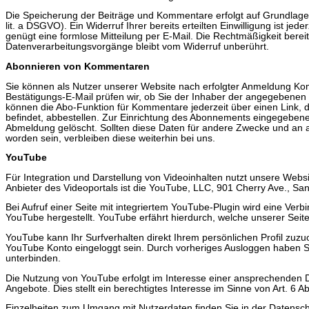
Die Speicherung der Beiträge und Kommentare erfolgt auf Grundlage Ih
lit. a DSGVO). Ein Widerruf Ihrer bereits erteilten Einwilligung ist jed
genügt eine formlose Mitteilung per E-Mail. Die Rechtmäßigkeit bereit
Datenverarbeitungsvorgänge bleibt vom Widerruf unberührt.
Abonnieren von Kommentaren
Sie können als Nutzer unserer Website nach erfolgter Anmeldung Ko
Bestätigungs-E-Mail prüfen wir, ob Sie der Inhaber der angegebenen 
können die Abo-Funktion für Kommentare jederzeit über einen Link, de
befindet, abbestellen. Zur Einrichtung des Abonnements eingegeben
Abmeldung gelöscht. Sollten diese Daten für andere Zwecke und an an
worden sein, verbleiben diese weiterhin bei uns.
YouTube
Für Integration und Darstellung von Videoinhalten nutzt unsere Webs
Anbieter des Videoportals ist die YouTube, LLC, 901 Cherry Ave., S
Bei Aufruf einer Seite mit integriertem YouTube-Plugin wird eine Ver
YouTube hergestellt. YouTube erfährt hierdurch, welche unserer Seit
YouTube kann Ihr Surfverhalten direkt Ihrem persönlichen Profil zuzuo
YouTube Konto eingeloggt sein. Durch vorheriges Ausloggen haben Sie
unterbinden.
Die Nutzung von YouTube erfolgt im Interesse einer ansprechenden D
Angebote. Dies stellt ein berechtigtes Interesse im Sinne von Art. 6 Ab
Einzelheiten zum Umgang mit Nutzerdaten finden Sie in der Datensc