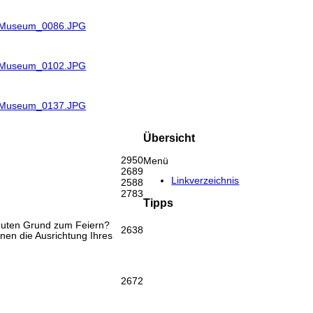
R_Museum_0086.JPG
R_Museum_0102.JPG
R_Museum_0137.JPG
Übersicht
2950
Menü
2689
Linkverzeichnis
2588
2783
Tipps
 guten Grund zum Feiern?
2638
hnen die Ausrichtung Ihres
2672