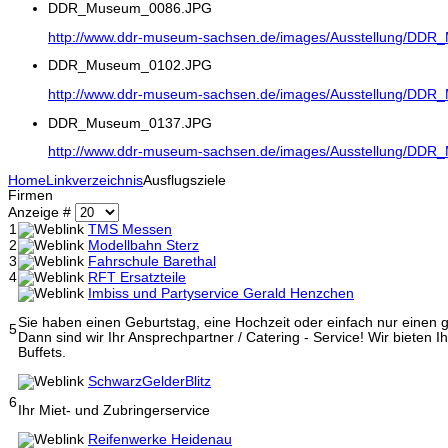
DDR_Museum_0086.JPG
http://www.ddr-museum-sachsen.de/images/Ausstellung/DD
DDR_Museum_0102.JPG
http://www.ddr-museum-sachsen.de/images/Ausstellung/DD
DDR_Museum_0137.JPG
http://www.ddr-museum-sachsen.de/images/Ausstellung/DD
Home
Linkverzeichnis
Ausflugsziele
Firmen
Anzeige #
1
TMS Messen
2
Modellbahn Sterz
3
Fahrschule Barethal
4
RFT Ersatzteile
Imbiss und Partyservice Gerald Henzchen
Sie haben einen Geburtstag, eine Hochzeit oder einfach nur einen
5
Dann sind wir Ihr Ansprechpartner / Catering - Service! Wir bieten I
Buffets.
SchwarzGelderBlitz
6
Ihr Miet- und Zubringerservice
Reifenwerke Heidenau