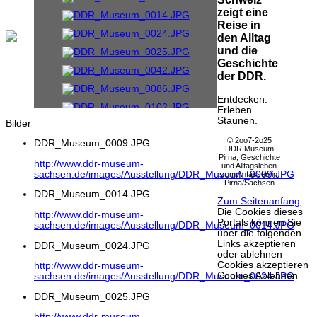
zeigt eine
Reise in
den Alltag
und die
Geschichte
der DDR.
Entdecken.
Erleben.
Staunen.
Bilder
© 2oo7-2o25
DDR_Museum_0009.JPG
DDR Museum
Pirna, Geschichte
http://www.ddr-museum-
und Alltagsleben
sachsen.de/images/Ausstellung/DDR_Museum_0009.JPG
zum Anfassen in
Pirna/Sachsen
DDR_Museum_0014.JPG
Zum Seitenanfang
Die Cookies dieses
http://www.ddr-museum-
Portals können Sie
sachsen.de/images/Ausstellung/DDR_Museum_0014.JPG
über die folgenden
Links akzeptieren
DDR_Museum_0024.JPG
oder ablehnen
Cookies akzeptieren
http://www.ddr-museum-
Cookies Ablehnen
sachsen.de/images/Ausstellung/DDR_Museum_0024.JPG
DDR_Museum_0025.JPG
http://www.ddr-museum-