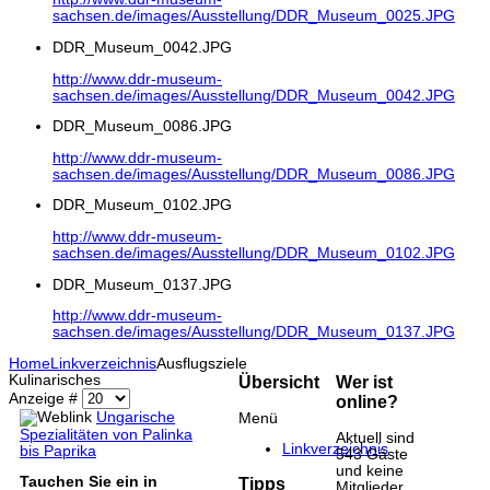
sachsen.de/images/Ausstellung/DDR_Museum_0025.JPG
DDR_Museum_0042.JPG
http://www.ddr-museum-
sachsen.de/images/Ausstellung/DDR_Museum_0042.JPG
DDR_Museum_0086.JPG
http://www.ddr-museum-
sachsen.de/images/Ausstellung/DDR_Museum_0086.JPG
DDR_Museum_0102.JPG
http://www.ddr-museum-
sachsen.de/images/Ausstellung/DDR_Museum_0102.JPG
DDR_Museum_0137.JPG
http://www.ddr-museum-
sachsen.de/images/Ausstellung/DDR_Museum_0137.JPG
Home
Linkverzeichnis
Ausflugsziele
Kulinarisches
Übersicht
Wer ist
Anzeige #
online?
Ungarische
Menü
Spezialitäten von Palinka
Aktuell sind
Linkverzeichnis
bis Paprika
543 Gäste
und keine
Tauchen Sie ein in
Tipps
Mitglieder