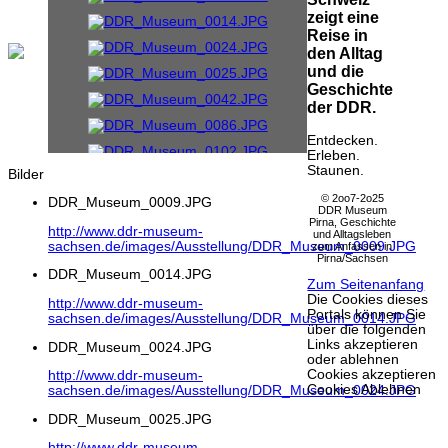
zeigt eine
Reise in
den Alltag
und die
Geschichte
der DDR.
Entdecken.
Erleben.
Staunen.
Bilder
© 2oo7-2o25
DDR_Museum_0009.JPG
DDR Museum
Pirna, Geschichte
http://www.ddr-museum-
und Alltagsleben
sachsen.de/images/Ausstellung/DDR_Museum_0009.JPG
zum Anfassen in
Pirna/Sachsen
DDR_Museum_0014.JPG
Zum Seitenanfang
Die Cookies dieses
http://www.ddr-museum-
Portals können Sie
sachsen.de/images/Ausstellung/DDR_Museum_0014.JPG
über die folgenden
Links akzeptieren
DDR_Museum_0024.JPG
oder ablehnen
Cookies akzeptieren
http://www.ddr-museum-
Cookies Ablehnen
sachsen.de/images/Ausstellung/DDR_Museum_0024.JPG
DDR_Museum_0025.JPG
http://www.ddr-museum-