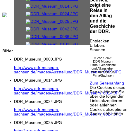
zeigt eine
Reise in
den Alltag
und die
Geschichte
der DDR.
Entdecken.
Erleben.
Staunen.
Bilder
© 2oo7-2o25
DDR_Museum_0009.JPG
DDR Museum
Pirna, Geschichte
http://www.ddr-museum-
und Alltagsleben
sachsen.de/images/Ausstellung/DDR_Museum_0009.JPG
zum Anfassen in
Pirna/Sachsen
DDR_Museum_0014.JPG
Zum Seitenanfang
Die Cookies dieses
http://www.ddr-museum-
Portals können Sie
sachsen.de/images/Ausstellung/DDR_Museum_0014.JPG
über die folgenden
Links akzeptieren
DDR_Museum_0024.JPG
oder ablehnen
Cookies akzeptieren
http://www.ddr-museum-
Cookies Ablehnen
sachsen.de/images/Ausstellung/DDR_Museum_0024.JPG
DDR_Museum_0025.JPG
http://www.ddr-museum-