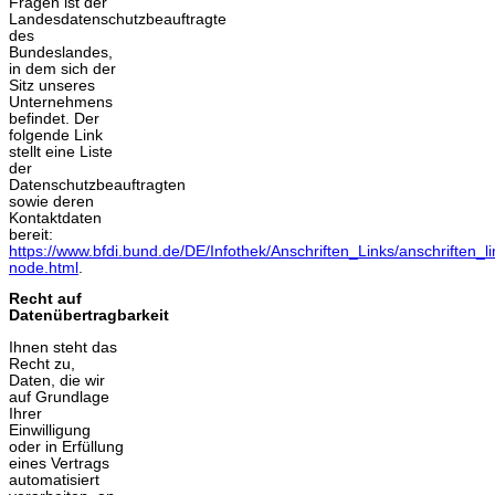
Fragen ist der
Landesdatenschutzbeauftragte
des
Bundeslandes,
in dem sich der
Sitz unseres
Unternehmens
befindet. Der
folgende Link
stellt eine Liste
der
Datenschutzbeauftragten
sowie deren
Kontaktdaten
bereit:
https://www.bfdi.bund.de/DE/Infothek/Anschriften_Links/anschriften_li
node.html
.
Recht auf
Datenübertragbarkeit
Ihnen steht das
Recht zu,
Daten, die wir
auf Grundlage
Ihrer
Einwilligung
oder in Erfüllung
eines Vertrags
automatisiert