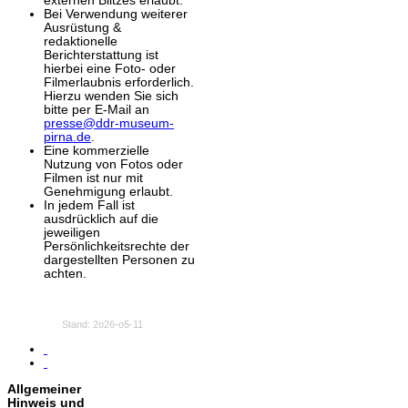
externen Blitzes erlaubt.
Bei Verwendung weiterer
Ausrüstung &
redaktionelle
Berichterstattung ist
hierbei eine Foto- oder
Filmerlaubnis erforderlich.
Hierzu wenden Sie sich
bitte per E-Mail an
presse@ddr-museum-
pirna.de
.
Eine kommerzielle
Nutzung von Fotos oder
Filmen ist nur mit
G
enehmigung erlaubt.
In jedem Fall ist
ausdrücklich auf die
jeweiligen
Persönlichkeitsrechte der
dargestellten Personen zu
achten.
Stand: 2o26-o5-11
Allgemeiner
Hinweis und