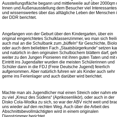
Ausstellungsfläche begann und mittlerweile auf über 2000qm 
Innen und Außenausstellung dem Besucher viel Interessantes
und wissenswertes über das alltägliche Leben der Menschen 
der DDR berichtet.
Angefangen von der Geburt über den Kindergarten, über ein
original eingerichtetes Schulklassenzimmer, wo man sich freil
auch mal an die Schulbank zum „büffeln“ für Geschichte, Biol
oder auch dem beliebten Fach „Staatsbürgerkunde“ setzen ka
und natürlich in den originalen Schulbüchern blättern darf, geh
weiter zu den Jungen Pionieren mit ihren guten Taten und mit
Eintritt ins Jugendalter wurden die meisten Schülerinnen und
Schüler dann in die FDJ (Freie Deutsche Jugend) feierlich
aufgenommen. Aber natürlich fuhren wir als Kinder auch sehr
gerne ins Ferienlager und auch darüber wird berichtet.
Machte man als Jugendlicher mal einen Streich oder nahm et
zu viel „Kreuz des Südens“ (Aprikosenlikör), oder auch in der
Disko Cola-Wodka zu sich, so war der ABV nicht weit und bra
uns wieder auf den rechten Weg. Auch über die Arbeit des
Abschnittsbevollmächtigten wird in einem originalen
Dienstzimmer berichtet.