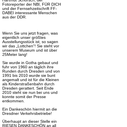
Hartmut Schorsch, der
Fotoreporter der NBI, FÜR DICH
und der Fernsehzeitschrift FF-
DABEI interessante Menschen
aus der DDR.
Wenn Sie uns jetzt fragen, was
eigentlich unser größtes
Ausstellungsstück ist, so sagen
wir das „Lottchen“! Sie steht vor
unserem Museum und ist über
25Meter lang!
Sie wurde in Gotha gebaut und
fuhr von 1960 an täglich ihre
Runden durch Dresden und von
1991 bis 2010 wurde sie bunt
angemalt und ist für die Kleinen
als Kinderstraßenbahn durch
Dresden gerattert. Seit Ende
2010 steht sie nun bei uns und
konnte somit der Presse
entkommen.
Ein Dankeschön hiermit an die
Dresdner Verkehrsbetriebe!
Überhaupt an dieser Stelle ein
RIESEN DANKESCHÖN an all