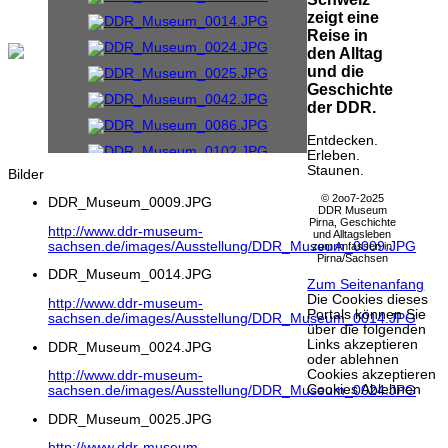
zeigt eine
Reise in
den Alltag
und die
Geschichte
der DDR.
Entdecken.
Erleben.
Staunen.
Bilder
© 2oo7-2o25
DDR_Museum_0009.JPG
DDR Museum
Pirna, Geschichte
http://www.ddr-museum-
und Alltagsleben
sachsen.de/images/Ausstellung/DDR_Museum_0009.JPG
zum Anfassen in
Pirna/Sachsen
DDR_Museum_0014.JPG
Zum Seitenanfang
Die Cookies dieses
http://www.ddr-museum-
Portals können Sie
sachsen.de/images/Ausstellung/DDR_Museum_0014.JPG
über die folgenden
Links akzeptieren
DDR_Museum_0024.JPG
oder ablehnen
Cookies akzeptieren
http://www.ddr-museum-
Cookies Ablehnen
sachsen.de/images/Ausstellung/DDR_Museum_0024.JPG
DDR_Museum_0025.JPG
http://www.ddr-museum-