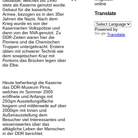
Gebäude, welches bis 1990
online
stets als Kaserne genutzt wurde.
Gebaut für die kaiserliche
Translate
Armee, bezogen es in den 30er
Jahren die Nazis. Nach dem
Krieg wurde es von der
Kasernierten Volkspolizei und
Powered by
dann von der NVA genutzt. Zu
Translate
DDR-Zeiten waren hier die
Pioniere und die Chemischen
Truppen untergebracht. Erstere
übten mit schwerer Technik wie
dem sowjetischen Kraz mit
Pontons das Brücken legen über
die Elbe.
Heute beherbergt die Kaserne
das DDR-Museum Pirna,
welches im Sommer 2005
eröffnete und Anfangs mit
250qm Ausstellungsfläche
begann und mittlerweile auf über
2000qm mit Innen und
Außenausstellung dem
Besucher viel Interessantes und
wissenswertes über das
alltägliche Leben der Menschen
in der DDR berichtet.