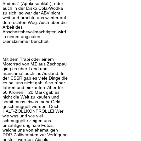
Südens“ (Aprikosenlikör), oder
auch in der Disko Cola-Wodka
zu sich, so war der ABV nicht
weit und brachte uns wieder auf
den rechten Weg. Auch über die
Arbeit des
Abschnittsbevollmächtigten wird
in einem originalen
Dienstzimmer berichtet.
Mit dem Trabi oder einem
Motorrad von MZ aus Zschopau
ging es über Land und
manchmal auch ins Ausland. In
der CSSR gab es viele Dinge die
es bei uns nicht gab. Also rüber
fahren und einkaufen. Aber für
60 Kronen = 20 Mark gab es
nicht die Welt zu kaufen und
somit muss etwas mehr Geld
geschmuggelt werden. Doch
HALT-ZOLLKONTROLLE! Wer
wie was und wie viel
schmuggelte zeigen uns
unzählige originale Fotos,
welche uns von ehemaligen
DDR-Zollbeamten zur Verfügung
gestellt wurden. Absolut