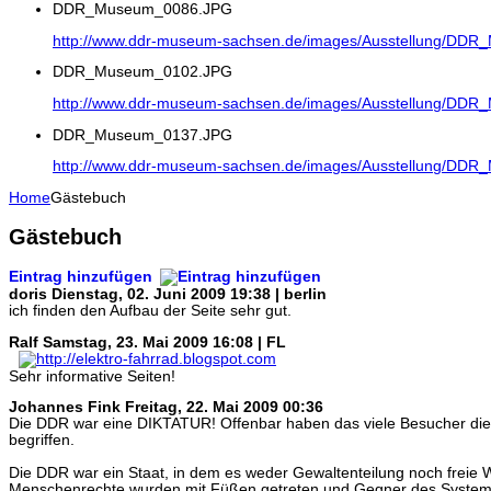
DDR_Museum_0086.JPG
http://www.ddr-museum-sachsen.de/images/Ausstellung/DD
DDR_Museum_0102.JPG
http://www.ddr-museum-sachsen.de/images/Ausstellung/DD
DDR_Museum_0137.JPG
http://www.ddr-museum-sachsen.de/images/Ausstellung/DD
Home
Gästebuch
Gästebuch
Eintrag hinzufügen
doris
Dienstag, 02. Juni 2009 19:38 | berlin
ich finden den Aufbau der Seite sehr gut.
Ralf
Samstag, 23. Mai 2009 16:08 | FL
Sehr informative Seiten!
Johannes Fink
Freitag, 22. Mai 2009 00:36
Die DDR war eine DIKTATUR! Offenbar haben das viele Besucher di
begriffen.
Die DDR war ein Staat, in dem es weder Gewaltenteilung noch freie 
Menschenrechte wurden mit Füßen getreten und Gegner des Systems b