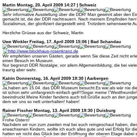
Martin
Montag, 20. April 2009 14:27 | Schweiz
Sehr informative Ausstellung über die DDR! Man gewinnt aber den Ei
gemacht ist, die der DDR nachtrauern. Nach meinem Empfinden herrs
Sozialismus, der glorifiziert dargestellt wird. Trotzdem sehenswerte A
Herzliche Grüsse aus der Schweiz, Martin
Uwe Winkler
Freitag, 17. April 2009 15:06 | Bad Schandau
Wir empfehlen unseren Gästen, gerade wenn Sie diese Zeit nicht erl
einen Besuch im Museum.
Nur begrenzt DDR Nostalgie, vor allem Allgemeinbildung, die bei viele
traurig aber wahr.
Katrin
Donnerstag, 16. April 2009 19:30 | Aarbergen
Ja,haben am 15.04. das DDR Museum besucht.Es war,als wär nie di
ist schon sehr umfangreich-einfach geil!!!Sogar meine \"Westfreundin
beeindruckt.Meine Kinder fandens auch toll.Grüße auch an den junge
dem wir uns so nett unterhalten! haben!
Rainer Fischer
Montag, 13. April 2009 19:30 | Duisburg
Frohe Ostern!
Nachdem wir nun zum zweiten mal bei euch reingeschaut haben, dies
erwachsenen Kindern, wollte ich euch alles gute und viel Erfolg für d
hatten wir nicht das Glück bei der Eröffnung der oberen Etage dabei s