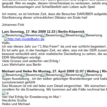
gequält. Wer es wagte, diesen Unrechtsstaat zu verlassen, setzte an
Selbstschussanlagen und Schießbefehl sein Leben aufs Spiel.
Ich meine, es ist höchste Zeit, dass die Besucher DARÜBER aufgeklä
Glorifizierung dieser schrecklichen Diktatur ein Ende hat!
Johannes Fink
Lars
Sonntag, 17. Mai 2009 11:23 | Berlin-Köpenick
Hallo,
ich war dieses Jahr zur \"1.Mai-Feier\" da und war schlicht begeistert
Es tut sehr gut, in der heutigen Zeit, wo alles, was mit der DDR zu
bewusst verteufelt wird, eine realistische Darstellung zu sehen, die 
DDR-Werktätigen würdigt.
Viele Grüsse und weiterhin viel Erfolg !
Lars Wehrhahn aus Berlin
Michael und Heike Re
Montag, 27. April 2009 11:07 | Welling ( Rh
Super Ausstellung , ich bin selber gebürtiger Brandenburger und habe
zurückversetzt gefühlt .
Das Museum ist mit viel liebe zum Detail eingerichtet . Wir wünschen e
vorallem für die Erweiterung .Wir kommen auf alle Fälle nochmal bei
Viel Viel Erfolg für Erweiterung im Mai !
Herzliche Grüße
Heike und Michael