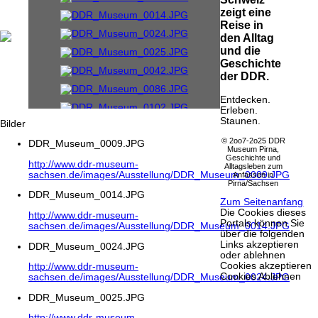
zeigt eine
Reise in
den Alltag
und die
Geschichte
der DDR.
Entdecken.
Erleben.
Staunen.
Bilder
© 2oo7-2o25 DDR
DDR_Museum_0009.JPG
Museum Pirna,
Geschichte und
http://www.ddr-museum-
Alltagsleben zum
sachsen.de/images/Ausstellung/DDR_Museum_0009.JPG
Anfassen in
Pirna/Sachsen
DDR_Museum_0014.JPG
Zum Seitenanfang
Die Cookies dieses
http://www.ddr-museum-
Portals können Sie
sachsen.de/images/Ausstellung/DDR_Museum_0014.JPG
über die folgenden
Links akzeptieren
DDR_Museum_0024.JPG
oder ablehnen
Cookies akzeptieren
http://www.ddr-museum-
Cookies Ablehnen
sachsen.de/images/Ausstellung/DDR_Museum_0024.JPG
DDR_Museum_0025.JPG
http://www.ddr-museum-