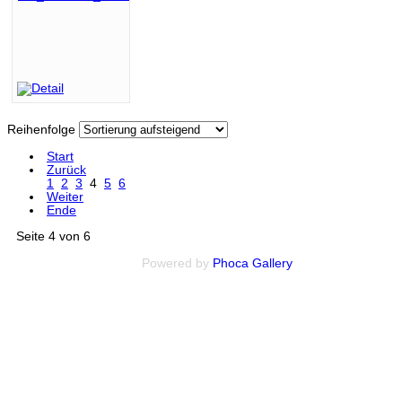
Reihenfolge
Start
Zurück
1
2
3
4
5
6
Weiter
Ende
Seite 4 von 6
Powered by
Phoca
Gallery