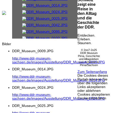
zeigt eine
Reise in
den Alltag
und die
Geschichte
der DDR.
Entdecken.
Erleben.
Staunen.
Bilder
© 2oo7-2o25
DDR_Museum_0009.JPG
DDR Museum
Pirna, Geschichte
http://www.ddr-museum-
und Alltagsleben
sachsen.de/images/Ausstellung/DDR_Museum_0009.JPG
zum Anfassen in
Pirna/Sachsen
DDR_Museum_0014.JPG
Zum Seitenanfang
Die Cookies dieses
http://www.ddr-museum-
Portals können Sie
sachsen.de/images/Ausstellung/DDR_Museum_0014.JPG
über die folgenden
Links akzeptieren
DDR_Museum_0024.JPG
oder ablehnen
Cookies akzeptieren
http://www.ddr-museum-
Cookies Ablehnen
sachsen.de/images/Ausstellung/DDR_Museum_0024.JPG
DDR_Museum_0025.JPG
http://www.ddr-museum-